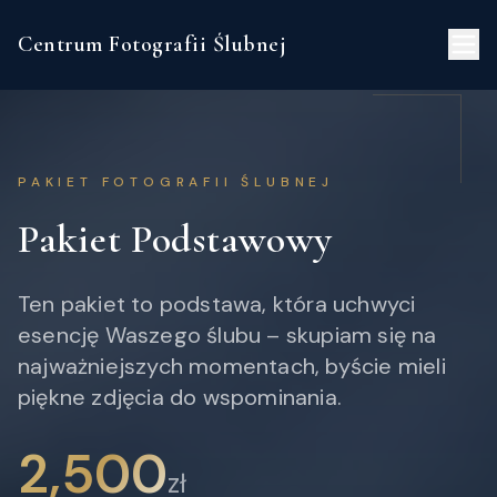
Strona Główna
pakiet
podstawowy
Centrum Fotografii Ślubnej
PAKIET FOTOGRAFII ŚLUBNEJ
Pakiet Podstawowy
Ten pakiet to podstawa, która uchwyci
esencję Waszego ślubu – skupiam się na
najważniejszych momentach, byście mieli
piękne zdjęcia do wspominania.
2,500
zł