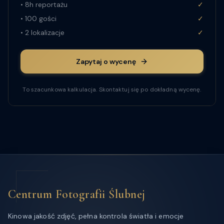
•
8
h reportażu
✓
•
100
gości
✓
•
2
lokalizacje
✓
Zapytaj o wycenę
To szacunkowa kalkulacja. Skontaktuj się po dokładną wycenę.
Centrum Fotografii Ślubnej
Kinowa jakość zdjęć, pełna kontrola światła i emocje