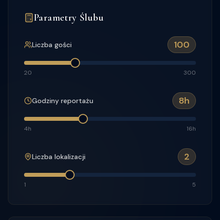
Parametry Ślubu
100
Liczba gości
20
300
8
h
Godziny reportażu
4h
16h
2
Liczba lokalizacji
1
5