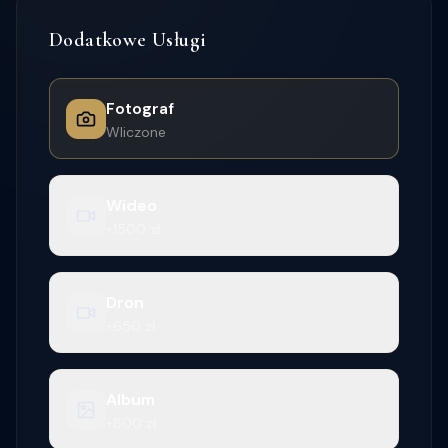
Dodatkowe Usługi
Fotograf
Wliczone
Wideo
+1500 zł
Dron
+650 zł
Album
+800 zł