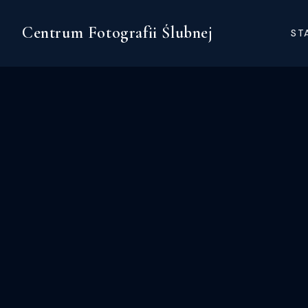
Centrum Fotografii Ślubnej
ST